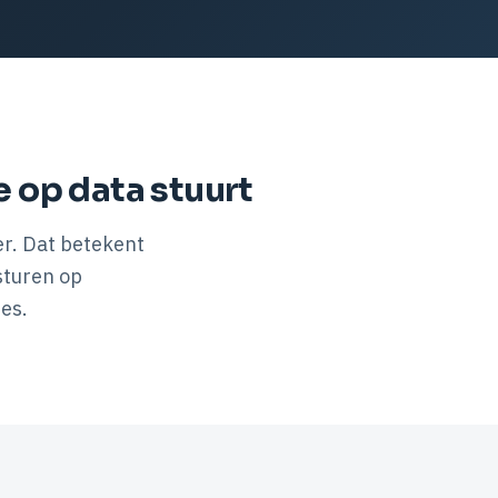
e op data stuurt
er. Dat betekent
sturen op
es.