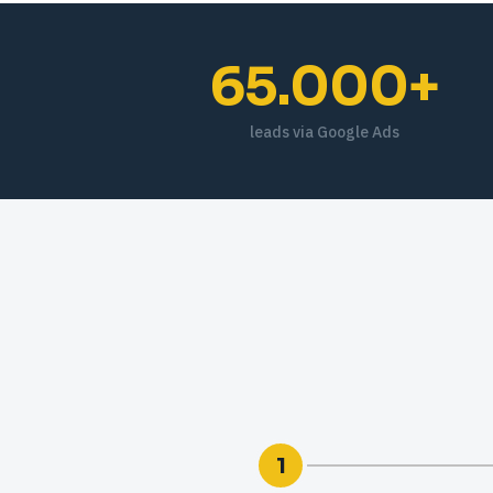
65.000+
leads via Google Ads
1