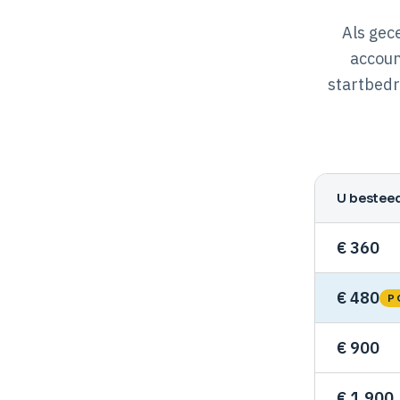
Als gec
accoun
startbedr
U bestee
€ 360
€ 480
P
€ 900
€ 1.900