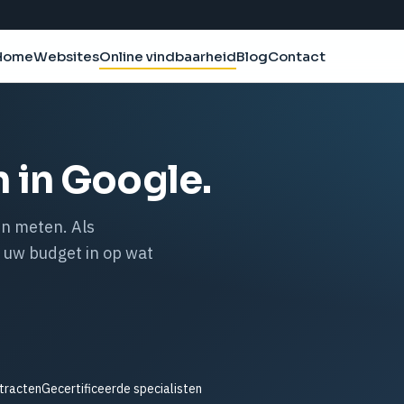
Home
Websites
Blog
Contact
Online vindbaarheid
 in Google.
n meten. Als
 uw budget in op wat
tracten
Gecertificeerde specialisten