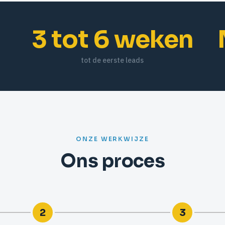
3 tot 6 weken
tot de eerste leads
ONZE WERKWIJZE
Ons proces
2
3