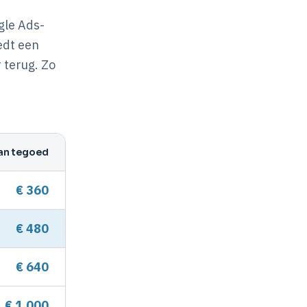
gle Ads-
edt een
 terug. Zo
an tegoed
€ 360
€ 480
€ 640
€ 1.000