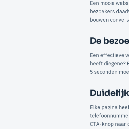
Een mooie websit
bezoekers daadwe
bouwen conversi
De bezoe
Een effectieve 
heeft diegene? 
5 seconden moet
Duidelijk
Elke pagina heef
telefoonnummer, 
CTA-knop naar d