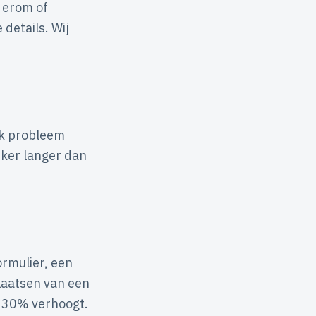
t erom of
details. Wij
lk probleem
eker langer dan
ormulier, een
plaatsen van een
 30% verhoogt.