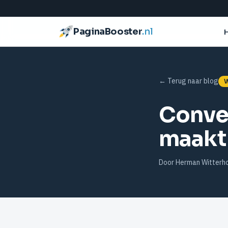
PaginaBooster
.nl
← Terug naar blog
W
Conve
maakt 
Door Herman Witterho