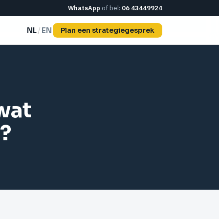
WhatsApp
of bel:
06 43449924
/
NL
EN
Plan een strategiegesprek
wat
f?