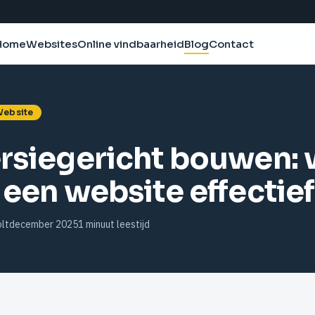
Home
Websites
Blog
Contact
Online vindbaarheid
ebsite
rsiegericht bouwen: 
een website effectie
lt
december 2025
1 minuut leestijd